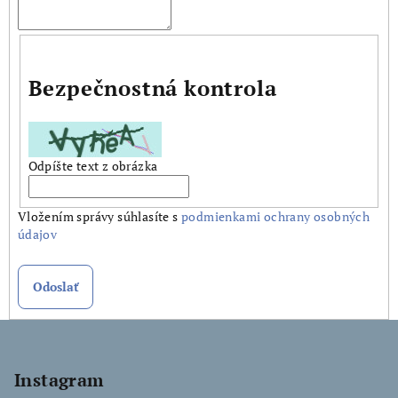
Bezpečnostná kontrola
Odpíšte text z obrázka
Vložením správy súhlasíte s
podmienkami ochrany osobných
údajov
Odoslať
Z
á
p
Instagram