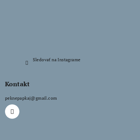
ä
t
i
e
Sledovať na Instagrame
Kontakt
peknepapkaj
@
gmail.com