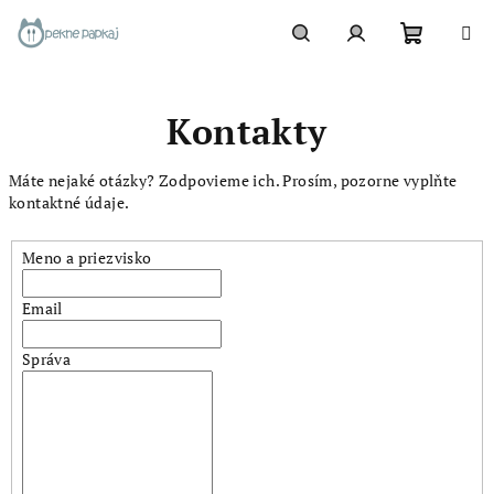
Prejsť
na
obsah
Nákupn
Hľadať
Prihlásenie
Kontakty
košík
Máte nejaké otázky? Zodpovieme ich. Prosím, pozorne vyplňte
kontaktné údaje.
Meno a priezvisko
Email
Správa