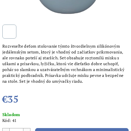
Rozveseľte deťom stolovanie týmto štvordielnym silikónovým
jedálenským setom, ktorý je vhodný od začiatkov prikrmovania,
ale rovnako poteší aj starších. Set obsahuje roztomilú misku s
uškami a prísavkou, lyžičku, ktorú vie dieťatko dobre uchopiť,
pohár so slamkou a uzatvárateľným vrchnákom a minimalistický
praktický podbradník. Prísavka udržuje misku pevne a bezpečne
na stole. Set je vhodný do umývačky riadu.
€35
Jednotková
Skladom
cena:
Kód:
41