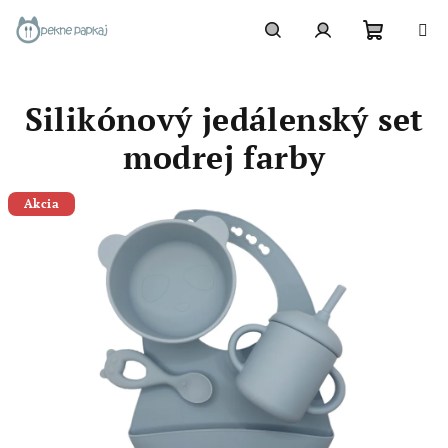
Prejsť
na
obsah
Nákupn
Hľadať
Prihlásenie
Silikónový jedálenský set
košík
modrej farby
Akcia