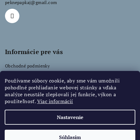
peknepapkaj
@
gmail.com
Informácie pre vás
Obchodné podmienky
Podmienky ochrany osobných údajov
Používame súbory cookie, aby sme vám umožnili
pohodlné prehliadanie webovej stránky a vďaka
analýze neustále zlepšovali jej funkcie, výkon a
použiteľnosť.
Facebook
Viac informácií
Nastavenie
Copyright 2026
Pekne Papkaj
. Všetky práva vyhradené.
Súhlasím