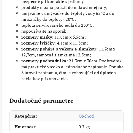
bezpečné pri kontakte s jedlom;
produkty možno použiť do mikrovlnnej rúry;
umývanie v umývačke do teploty vody 65°C a do
mrazničky do teploty - 20°C;
teplota servírovaného jedla do 230°C;
nepoužívajte na sporák;
rozmery misky
: 11,8cm x 5,5cm;
rozmery lyžičky
: 4,1cm x 11,3cm;
rozmery pohára s vekom a slamkou:
11,7cm x
12,7cm, samotná slamka má 12,5cm;
rozmery podbradníka
: 21,3cm x 30cm. Podbradník
má praktické vrecko a jednoduché zapínanie. Ponúka
6 úrovní zapínania, čím je vyhovujúci od úplných
začiatkov prikrmovania.
Dodatočné parametre
Kategória
:
Obchod
Hmotnosť
:
0.7 kg