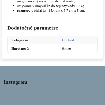
rúry, je určený na rýchle občerstvenie;
umývanie v umývačke do teploty vody 65°C;
rozmery pohárika
: 13,4 cm x 9,7 cm x 5 cm.
Dodatočné parametre
Kategória
:
Obchod
Hmotnosť
:
0.4 kg
Z
á
p
Instagram
ä
t
i