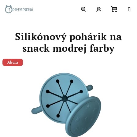
Prejsť
na
obsah
Nákupn
Hľadať
Prihlásenie
Silikónový pohárik na
košík
snack modrej farby
Akcia