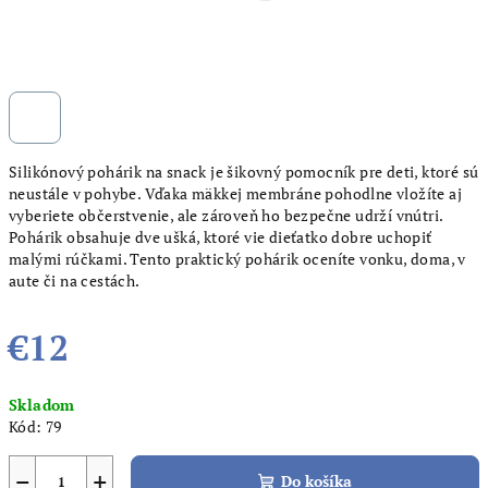
Silikónový pohárik na snack je šikovný pomocník pre deti, ktoré sú
neustále v pohybe. Vďaka mäkkej membráne pohodlne vložíte aj
vyberiete občerstvenie, ale zároveň ho bezpečne udrží vnútri.
Pohárik obsahuje dve ušká, ktoré vie dieťatko dobre uchopiť
malými rúčkami. Tento praktický pohárik oceníte vonku, doma, v
aute či na cestách.
€12
Jednotková
Skladom
cena:
Kód:
79
−
+
Do košíka