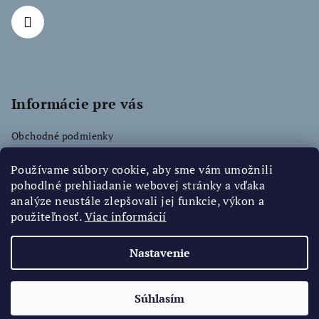
Informácie pre vás
Obchodné podmienky
Podmienky ochrany osobných údajov
Používame súbory cookie, aby sme vám umožnili
pohodlné prehliadanie webovej stránky a vďaka
analýze neustále zlepšovali jej funkcie, výkon a
použiteľnosť.
Facebook
Viac informácií
Nastavenie
Copyright 2026
Pekne Papkaj
. Všetky práva vyhradené.
Súhlasím
Vytvoril Shoptet