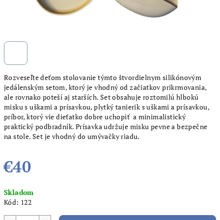
Rozveseľte deťom stolovanie týmto štvordielnym silikónovým
jedálenským setom, ktorý je vhodný od začiatkov prikrmovania,
ale rovnako poteší aj starších. Set obsahuje roztomilú hlbokú
misku s uškami a prísavkou, plytký tanierik s uškami a prísavkou,
príbor, ktorý vie dieťatko dobre uchopiť a minimalistický
praktický podbradník. Prísavka udržuje misku pevne a bezpečne
na stole. Set je vhodný do umývačky riadu.
€40
Jednotková
Skladom
cena:
Kód:
122