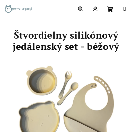
Prejsť
na
obsah
Nákupn
Hľadať
Prihlásenie
Štvordielny silikónový
košík
jedálenský set - béžový